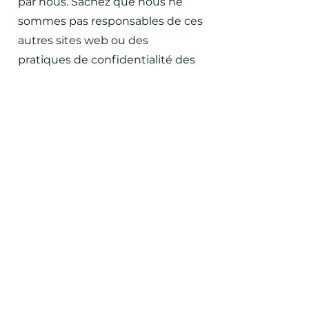
par nous. Sachez que nous ne
sommes pas responsables de ces
autres sites web ou des
pratiques de confidentialité des
tiers. Nous vous encourageons à
être attentif lorsque vous quittez
notre site web et à lire les
déclarations de confidentialité
de chaque site web susceptible
de collecter des informations
personnelles.
Sécurité de l'information :
Nous sécurisons les informations
que vous fournissez sur des
serveurs informatiques dans un
environnement contrôlé et